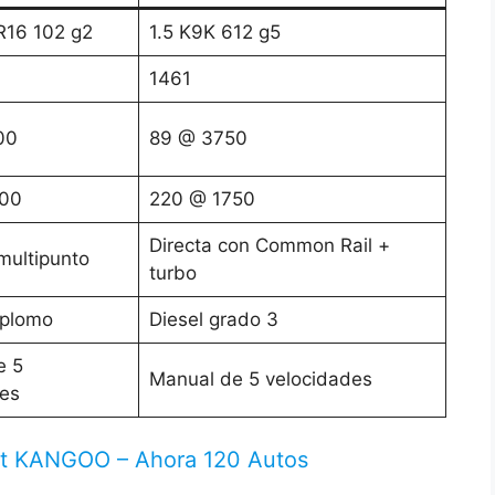
R16 102 g2
1.5 K9K 612 g5
1461
00
89 @ 3750
00
220 @ 1750
Directa con Common Rail +
 multipunto
turbo
 plomo
Diesel grado 3
e 5
Manual de 5 velocidades
es
ult KANGOO – Ahora 120 Autos