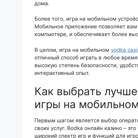
дома.
Более того, игра на мобильном устрой
Мобильное приложение позволяет вам и
компьютере, и обеспечивает более выс
В целом, игра на мобильном
vodka cas
отличный способ играть в любое время
высокую степень безопасности, удобст
интерактивный опыт.
Как выбрать лучше
игры на мобильно
Первым шагом является выбор операт
своих услуг. Вodka онлайн казино – эт
широкий спектр игр и функций для игр