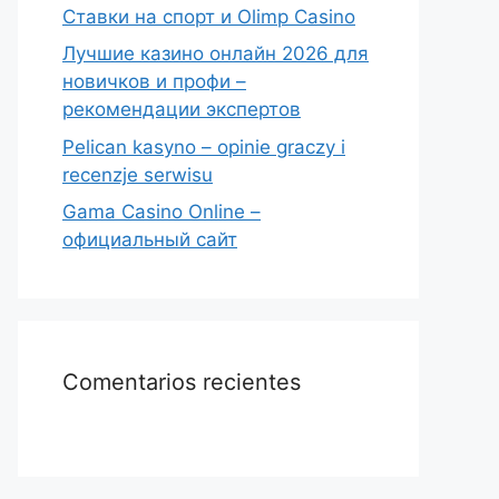
Ставки на спорт и Olimp Casino
Лучшие казино онлайн 2026 для
новичков и профи –
рекомендации экспертов
Pelican kasyno – opinie graczy i
recenzje serwisu
Gama Casino Online –
официальный сайт
Comentarios recientes